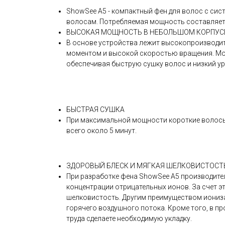
ShowSee A5 - компактный фен для волос с си
волосам. Потребляемая мощность составляет 18
ВЫСОКАЯ МОЩНОСТЬ В НЕБОЛЬШОМ КОРПУС
В основе устройства лежит высокопроизводи
моментом и высокой скоростью вращения. Мот
обеспечивая быструю сушку волос и низкий у
БЫСТРАЯ СУШКА
При максимальной мощности короткие волосы в
всего около 5 минут.
ЗДОРОВЫЙ БЛЕСК И МЯГКАЯ ШЕЛКОВИСТОСТ
При разработке фена ShowSee A5 производите
концентрации отрицательных ионов. За счет 
шелковистость. Другим преимуществом иониза
горячего воздушного потока. Кроме того, в пр
труда сделаете необходимую укладку.