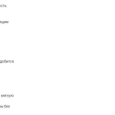
ость
тящим
адобится
и мягкую
вы без