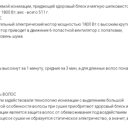
стемой ионизации, придающей здоровый блеск и мягкую шелковист
00 Вт, вес - всего 511 г.
Е
тельный электрический мотор мощностью 1800 Вт с высоким кру
ор приводит в движение 6-лопастной вентилятор с лопатками,
ровень шума.
ысохнут за 1 минуту, средние за 3 мин, а для длинных волос пон
Ь ВОЛОС
ли задействовали технологию ионизации с выделением большой
этой особенности волосы при сушке приобретают здоровый блеск 
ции является защита волос от обезвоживания под воздействием
оцессе сушки не образуется статическое электричество, а значит, 