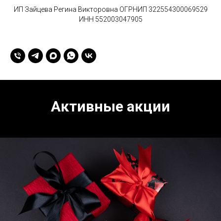
ИП Зайцева Регина Викторовна ОГРНИП 322554300069529
ИНН 552003047905
Активные акции