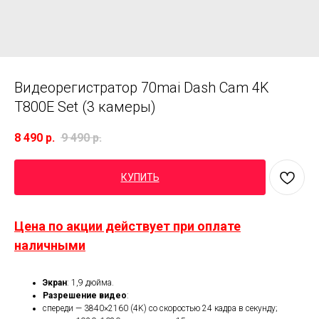
Видеорегистратор 70mai Dash Cam 4K
T800E Set (3 камеры)
8 490
р.
9 490
р.
КУПИТЬ
Цена по акции действует при оплате
наличными
Экран
: 1,9 дюйма.
Разрешение видео
:
спереди — 3840×2160 (4K) со скоростью 24 кадра в секунду;