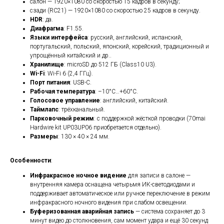
салон — 1920×1080 со скоростью 15 кадров в секунду;
сзади (RC21) — 1920×1080 со скоростью 25 кадров в секунду.
HDR
: да.
Диафрагма
: F1.55.
Языки интерфейса
: русский, английский, испанский,
португальский, польский, японский, корейский, традиционный и
упрощённый китайский и др..
Хранилище
: microSD до 512 ГБ (Class10 U3).
Wi-Fi
: Wi-Fi 6 (2,4 ГГц).
Порт питания
: USB-C.
Рабочая температура
: –10°C…+60°C.
Голосовое управление
: английский, китайский.
Таймлапс
: трёхканальный.
Парковочный режим
: с поддержкой жёсткой проводки (70mai
Hardwire kit UP03UP06 приобретается отдельно).
Размеры
: 130 × 40 × 24 мм.
Особенности
:
Инфракрасное ночное видение
для записи в салоне —
внутренняя камера оснащена четырьмя ИК-светодиодами и
поддерживает автоматическое или ручное переключение в режим
инфракрасного ночного видения при слабом освещении.
Буферизованная аварийная запись
— система сохраняет до 3
минут видео до столкновения, сам момент удара и ещё 30 секунд