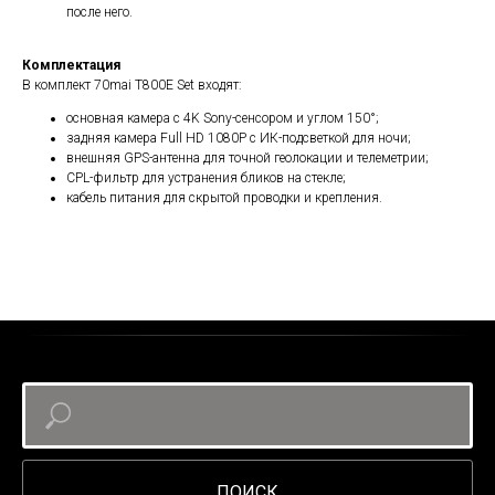
после него.
Комплектация
В комплект 70mai T800E Set входят:
основная камера с 4K Sony-сенсором и углом 150°;
задняя камера Full HD 1080P с ИК-подсветкой для ночи;
внешняя GPS-антенна для точной геолокации и телеметрии;
CPL-фильтр для устранения бликов на стекле;
кабель питания для скрытой проводки и крепления.
ПОИСК