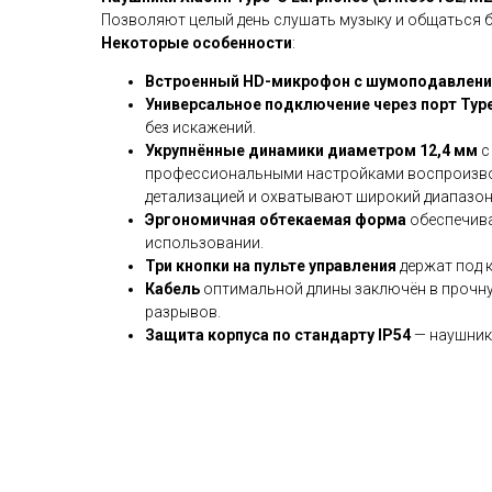
Позволяют целый день слушать музыку и общаться б
Некоторые особенности
:
Встроенный HD-микрофон с шумоподавлен
Универсальное подключение через порт Typ
без искажений.
Укрупнённые динамики диаметром 12,4 мм
с
профессиональными настройками воспроизвод
детализацией и охватывают широкий диапазон
Эргономичная обтекаемая форма
обеспечива
использовании.
Три кнопки на пульте управления
держат под 
Кабель
оптимальной длины заключён в прочну
разрывов.
Защита корпуса по стандарту IP54
— наушники