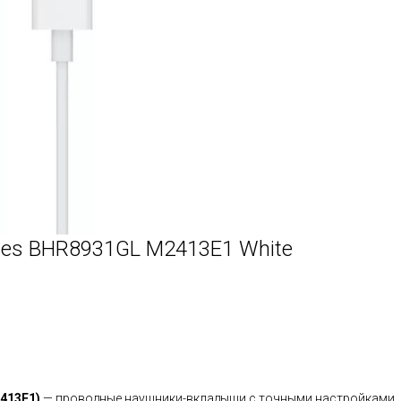
nes BHR8931GL M2413E1 White
413E1)
— проводные наушники-вкладыши с точными настройками.