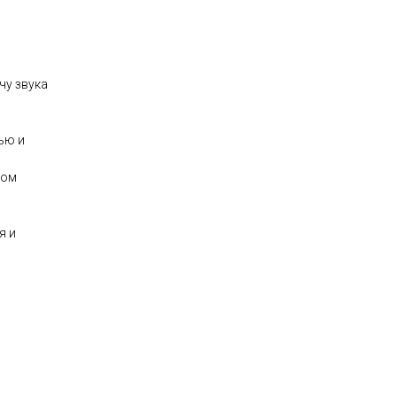
чу звука
ью и
ном
я и