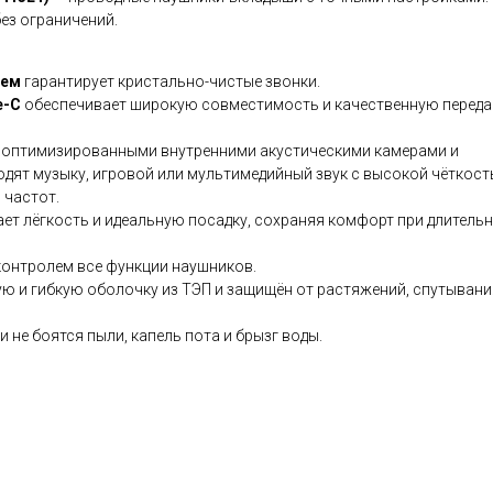
ез ограничений.
ием
гарантирует кристально-чистые звонки.
e-C
обеспечивает широкую совместимость и качественную переда
 оптимизированными внутренними акустическими камерами и
ят музыку, игровой или мультимедийный звук с высокой чёткост
 частот.
ет лёгкость и идеальную посадку, сохраняя комфорт при длитель
контролем все функции наушников.
ю и гибкую оболочку из ТЭП и защищён от растяжений, спутывани
 не боятся пыли, капель пота и брызг воды.