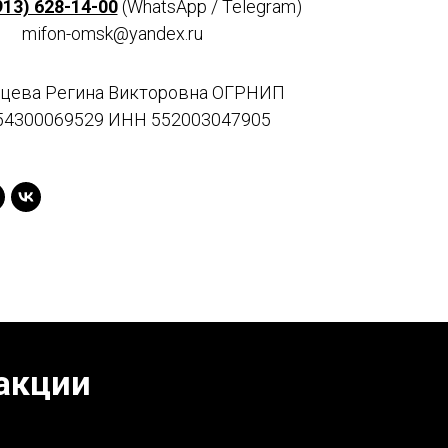
913) 628-14-00
(WhatsApp / Telegram)
mifon-omsk@yandex.ru
цева Регина Викторовна ОГРНИП
54300069529 ИНН 552003047905
акции